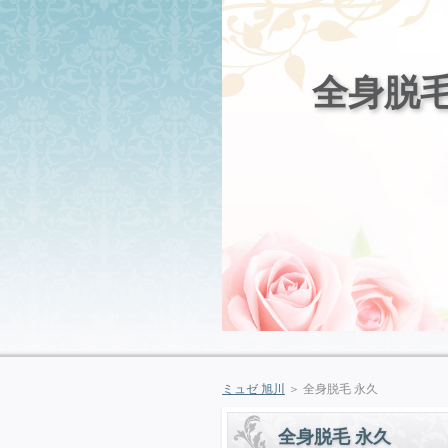
全身脱毛
ミュゼ 旭川
＞ 全身脱毛 永久
全身脱毛 永久