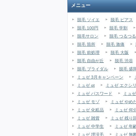
メニュー
脱毛 ソイエ
脱毛 ピアス
脱毛 100円
脱毛 学割
脱毛サロン
脱毛 つるつる
脱毛 箇所
脱毛 激痛
脱毛 前処理
脱毛 大阪
脱毛 自由が丘
脱毛 渋谷
脱毛 ブライダル
脱毛 盛
ミュゼ 3月キャンペーン
ミュゼ qt
ミュゼ エクシ
ミュゼ パスワード
ミュゼ
ミュゼ モゾ
ミュゼ やめ
ミュゼ 化粧品
ミュゼ 何
ミュゼ 雑貨
ミュゼ 残り
ミュゼ 中学生
ミュゼ 年
ミュゼ 埋没毛
ミュゼ 無