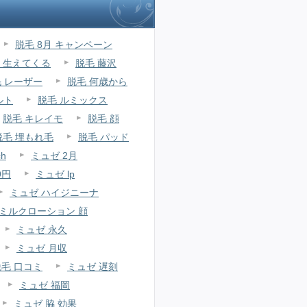
脱毛 8月 キャンペーン
 生えてくる
脱毛 藤沢
 レーザー
脱毛 何歳から
ルト
脱毛 ルミックス
脱毛 キレイモ
脱毛 顔
脱毛 埋もれ毛
脱毛 パッド
h
ミュゼ 2月
9円
ミュゼ lp
ミュゼ ハイジニーナ
 ミルクローション 顔
ミュゼ 永久
ミュゼ 月収
脱毛 口コミ
ミュゼ 遅刻
ミュゼ 福岡
ミュゼ 脇 効果