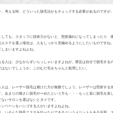
か、考える時、どういった脱毛法かもチェックする必要があるのですが
としても、スタッフに技術力がないと、照射漏れになってしまったり、
毛エステを選ぶ場合は、人をしっかり見極めるようにしたいものですね
てしまいますよねよね。
れる人は、少なからずいらっしゃいますよねが、襟足は自分で脱毛する
ではないでしょうか。このむだ毛をちゃんと処理したい。
う人は、レーザー脱毛は避けた方が無難でしょう。レーザーは照射する
す。あまりの痛さに脱毛やーめたという方も・・・もっと楽に脱毛を楽
どないサロンを選ばないとダメです。
ャンペーンをハシゴする人がいますよねよね。
り、いろんな脱毛エステを比べたりできるというメリットもある反面、