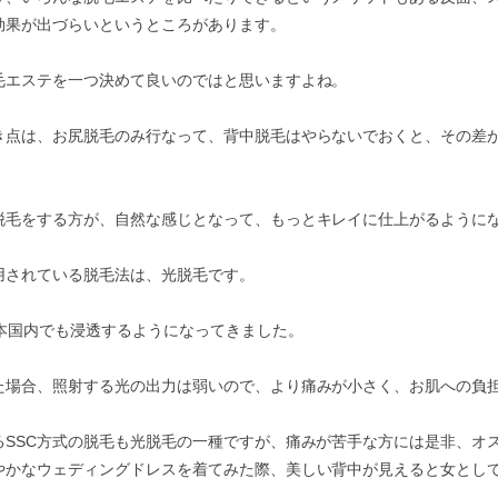
効果が出づらいというところがあります。
毛エステを一つ決めて良いのではと思いますよね。
き点は、お尻脱毛のみ行なって、背中脱毛はやらないでおくと、その差
脱毛をする方が、自然な感じとなって、もっとキレイに仕上がるように
用されている脱毛法は、光脱毛です。
本国内でも浸透するようになってきました。
た場合、照射する光の出力は弱いので、より痛みが小さく、お肌への負
るSSC方式の脱毛も光脱毛の一種ですが、痛みが苦手な方には是非、オ
やかなウェディングドレスを着てみた際、美しい背中が見えると女とし