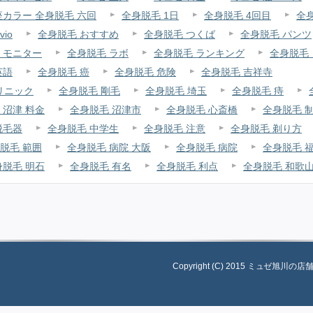
座カラー 全身脱毛 六回
全身脱毛 1日
全身脱毛 4回目
全身
io
全身脱毛 おすすめ
全身脱毛 つくば
全身脱毛 パンツ
 モニター
全身脱毛 ラボ
全身脱毛 ランキング
全身脱毛 
英語
全身脱毛 癌
全身脱毛 危険
全身脱毛 吉祥寺
リニック
全身脱毛 剛毛
全身脱毛 埼玉
全身脱毛 痔
 沼津 料金
全身脱毛 沼津市
全身脱毛 心斎橋
全身脱毛 
脱毛器
全身脱毛 中学生
全身脱毛 注意
全身脱毛 剃り方
脱毛 範囲
全身脱毛 病院 大阪
全身脱毛 病院
全身脱毛 
身脱毛 明石
全身脱毛 有名
全身脱毛 利点
全身脱毛 和歌
Copyright (C) 2015 ミュゼ旭川の店