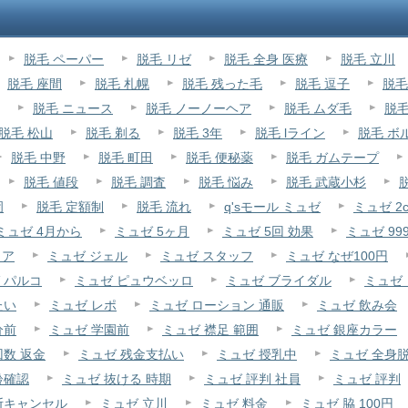
脱毛 ペーパー
脱毛 リゼ
脱毛 全身 医療
脱毛 立川
脱毛 座間
脱毛 札幌
脱毛 残った毛
脱毛 逗子
脱毛
脱毛 ニュース
脱毛 ノーノーヘア
脱毛 ムダ毛
脱毛
脱毛 松山
脱毛 剃る
脱毛 3年
脱毛 lライン
脱毛 ボ
脱毛 中野
脱毛 町田
脱毛 便秘薬
脱毛 ガムテープ
脱毛 値段
脱毛 調査
脱毛 悩み
脱毛 武蔵小杉
岡
脱毛 定額制
脱毛 流れ
q'sモール ミュゼ
ミュゼ 2c
ミュゼ 4月から
ミュゼ 5ヶ月
ミュゼ 5回 効果
ミュゼ 99
リア
ミュゼ ジェル
ミュゼ スタッフ
ミュゼ なぜ100円
 パルコ
ミュゼ ピュウベッロ
ミュゼ ブライダル
ミュゼ
たい
ミュゼ レポ
ミュゼ ローション 通販
ミュゼ 飲み会
分前
ミュゼ 学園前
ミュゼ 襟足 範囲
ミュゼ 銀座カラー
回数 返金
ミュゼ 残金支払い
ミュゼ 授乳中
ミュゼ 全身
齢確認
ミュゼ 抜ける 時期
ミュゼ 評判 社員
ミュゼ 評判
断キャンセル
ミュゼ 立川
ミュゼ 料金
ミュゼ 脇 100円