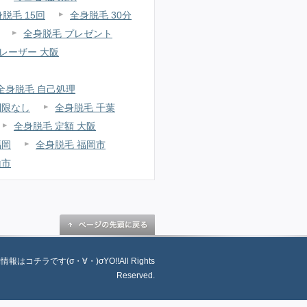
脱毛 15回
全身脱毛 30分
全身脱毛 プレゼント
レーザー 大阪
全身脱毛 自己処理
制限なし
全身脱毛 千葉
全身脱毛 定額 大阪
福岡
全身脱毛 福岡市
山市
舗情報はコチラです(σ・∀・)σYO!!All Rights
Reserved.