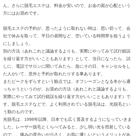
ん。さらに脱毛エステは、料金が安いので、お金の面が心配という
方にはお奨めです。
脱毛エステの予約が、思ったように取れない時は、思い切って、会
社で休みを取って、平日の昼間など、空いている時間帯を狙うよう
にしましょう。
別の方法（あれこれと議論するよりも、実際にやってみて試行錯誤
を繰り返す方がいいこともあります）として、当日になったら、試
しに、電話でサロンに聞いてみたら、急にその日、キャンセルをし
た人がいて、意外と予約が取れたりする事あります。
またピークをずらすという観点では、オフシーズンとなる冬から通
っちゃうというのが、お奨めの方法（あれこれと議論するよりも、
実際にやってみて試行錯誤を繰り返す方がいいこともあります）で
す。脱毛エステなどで、よく利用されている脱毛法は、光脱毛とい
う類のものです。
光脱毛は、1998年以降、日本でも広く普及するようになっていきま
した。レーザー脱毛とくらべてみると、少し弱い光を照射している
ので、、痛みの度合いが小さく、お肌に優しいというメリットがあ